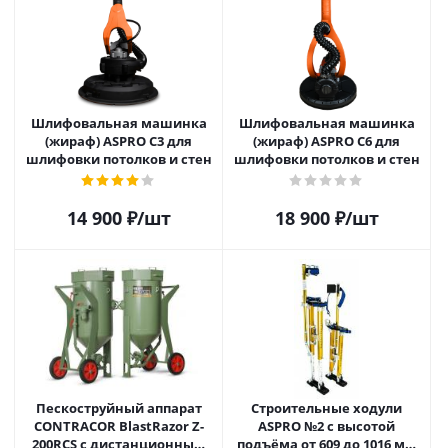
Шлифовальная машинка
Шлифовальная машинка
(жираф) ASPRO C3 для
(жираф) ASPRO C6 для
шлифовки потолков и стен
шлифовки потолков и стен
14 900
₽
/шт
18 900
₽
/шт
Пескоструйный аппарат
Строительные ходули
CONTRACOR BlastRazor Z-
ASPRO №2 с высотой
200RCS c дистанционным
подъёма от 609 до 1016 мм